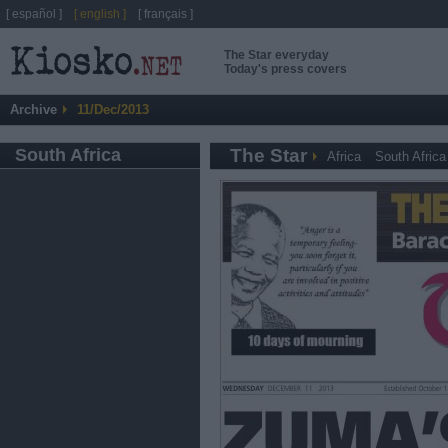
[ español ]
[ english ]
[ français ]
The Star everyday
Today's press covers
Archive
11/Dec/2013
South Africa
The Star
Africa
South Africa