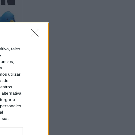
tivo, tales
e
nuncios,
ra
os utilizar
as de
uestros
alternativa,
torgar o
 personales
al
r sus
do nuestra