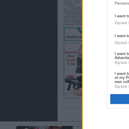
Persona
I want t
Opted 
I want t
Opted 
I want 
Advertis
Opted 
I want t
of my P
was col
Opted 