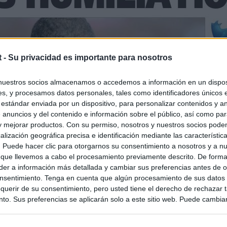
t -
Su privacidad es importante para nosotros
nuestros socios almacenamos o accedemos a información en un disposi
s, y procesamos datos personales, tales como identificadores únicos 
 estándar enviada por un dispositivo, para personalizar contenidos y a
 anuncios y del contenido e información sobre el público, así como pa
 y mejorar productos. Con su permiso, nosotros y nuestros socios podem
alización geográfica precisa e identificación mediante las característic
s. Puede hacer clic para otorgarnos su consentimiento a nosotros y a n
 que llevemos a cabo el procesamiento previamente descrito. De forma 
er a información más detallada y cambiar sus preferencias antes de o
nsentimiento. Tenga en cuenta que algún procesamiento de sus datos
querir de su consentimiento, pero usted tiene el derecho de rechazar t
to. Sus preferencias se aplicarán solo a este sitio web. Puede cambia
s en cualquier momento entrando de nuevo en este sitio web o visitan
privacidad.