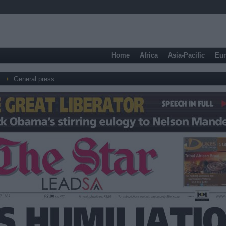
Home
Africa
Asia-Pacific
Eu
General press