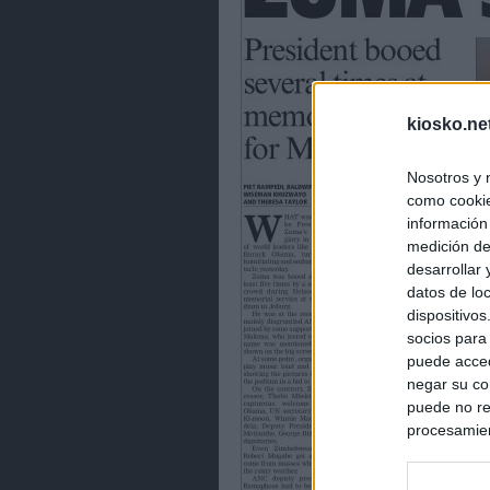
kiosko.ne
Nosotros y 
como cookie
información
medición de
desarrollar
datos de loc
dispositivo
socios para
puede acced
negar su co
puede no re
procesamien
preferencia
política de 