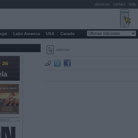
about us
contact
help
rope
Latin America
USA
Canada
website