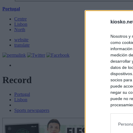
Portugal
Centre
kiosko.ne
Lisbon
North
Nosotros y 
website
como cookie
translate
información
medición de
desarrollar
datos de loc
dispositivo
Record
socios para
puede acced
negar su co
Portugal
puede no re
Lisbon
procesamien
Sports newspapers
preferencia
política de 
Persona