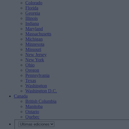
Colorado
Florida
Georgia
Illinois
Indiana
Maryland
Massachusetts
Michigan
Minnesota
Missouri
New Jersey
New York
Ohio
Oregon
Pennsylvania
Texas
Washington
Washington D.C.
Canada
British Columbia
Manitoba
Ontario
Quebec