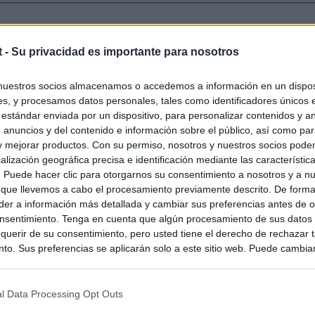
t -
Su privacidad es importante para nosotros
nuestros socios almacenamos o accedemos a información en un disposi
s, y procesamos datos personales, tales como identificadores únicos 
 estándar enviada por un dispositivo, para personalizar contenidos y a
 anuncios y del contenido e información sobre el público, así como pa
 y mejorar productos. Con su permiso, nosotros y nuestros socios podem
alización geográfica precisa e identificación mediante las característic
s. Puede hacer clic para otorgarnos su consentimiento a nosotros y a n
 que llevemos a cabo el procesamiento previamente descrito. De forma 
er a información más detallada y cambiar sus preferencias antes de o
nsentimiento. Tenga en cuenta que algún procesamiento de sus datos
querir de su consentimiento, pero usted tiene el derecho de rechazar t
to. Sus preferencias se aplicarán solo a este sitio web. Puede cambia
s en cualquier momento entrando de nuevo en este sitio web o visitan
privacidad.
l Data Processing Opt Outs