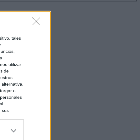
tivo, tales
e
nuncios,
ra
os utilizar
as de
uestros
alternativa,
torgar o
 personales
al
r sus
do nuestra