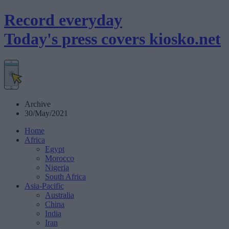
Record everyday
Today's press covers
kiosko
.net
Archive
30/May/2021
Home
Africa
Egypt
Morocco
Nigeria
South Africa
Asia-Pacific
Australia
China
India
Iran