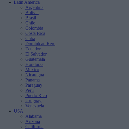
Latin America
Argentina
Bolivia
Brasil
Chile
Colombia
Costa Rica
Cuba
Dominican Rep.
Ecuador
El Salvador
Guatemala
Honduras
Mexico
Nicaragua
Panama
Paraguay
Peru
Puerto Rico
Uruguay
Venezuela
USA
Alabama
Arizona
California