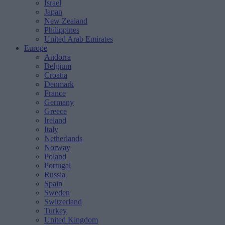
Israel
Japan
New Zealand
Philippines
United Arab Emirates
Europe
Andorra
Belgium
Croatia
Denmark
France
Germany
Greece
Ireland
Italy
Netherlands
Norway
Poland
Portugal
Russia
Spain
Sweden
Switzerland
Turkey
United Kingdom