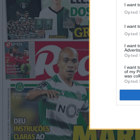
I want t
Opted 
I want t
Opted 
I want 
Advertis
Opted 
I want t
of my P
was col
Opted 