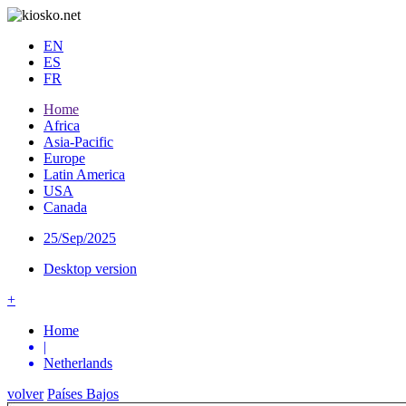
EN
ES
FR
Home
Africa
Asia-Pacific
Europe
Latin America
USA
Canada
25/Sep/2025
Desktop version
+
Home
|
Netherlands
volver
Países Bajos