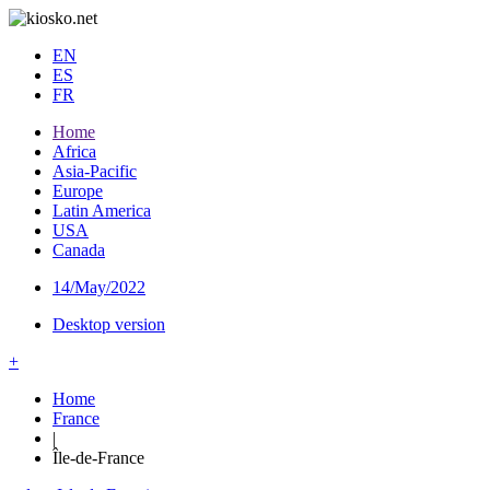
EN
ES
FR
Home
Africa
Asia-Pacific
Europe
Latin America
USA
Canada
14/May/2022
Desktop version
+
Home
France
|
Île-de-France