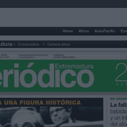
Home
Africa
Asia-Pacific
Eu
adura
Extremadura
General press