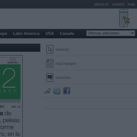
about us
contact
help
rope
Latin America
USA
Canada
website
read epaper
translate