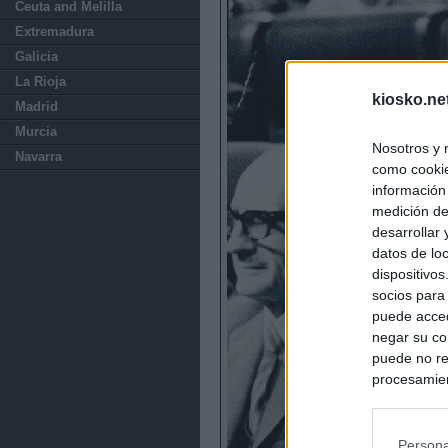
Ceuta and Melilla
Extremadura
Galicia
La Rioja
kiosko.ne
Madrid
Murcia
Nosotros y 
Navarra
como cookie
información
medición de
desarrollar
datos de loc
dispositivo
socios para
puede acced
negar su co
puede no re
procesamien
preferencia
política de 
Persona