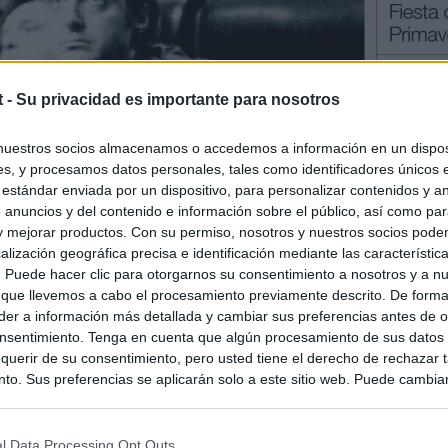
t -
Su privacidad es importante para nosotros
nuestros socios almacenamos o accedemos a información en un disposi
s, y procesamos datos personales, tales como identificadores únicos 
 estándar enviada por un dispositivo, para personalizar contenidos y a
 anuncios y del contenido e información sobre el público, así como pa
 y mejorar productos. Con su permiso, nosotros y nuestros socios podem
alización geográfica precisa e identificación mediante las característic
s. Puede hacer clic para otorgarnos su consentimiento a nosotros y a n
 que llevemos a cabo el procesamiento previamente descrito. De forma 
er a información más detallada y cambiar sus preferencias antes de o
nsentimiento. Tenga en cuenta que algún procesamiento de sus datos
querir de su consentimiento, pero usted tiene el derecho de rechazar t
to. Sus preferencias se aplicarán solo a este sitio web. Puede cambia
s en cualquier momento entrando de nuevo en este sitio web o visitan
privacidad.
l Data Processing Opt Outs