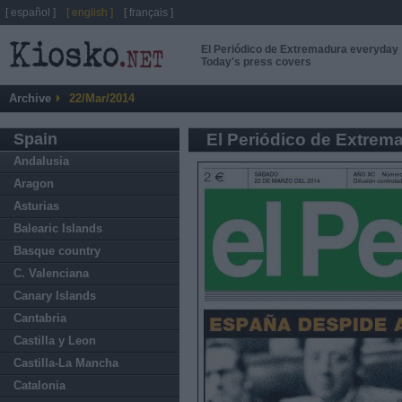
[ español ]
[ english ]
[ français ]
El Periódico de Extremadura everyday
Today's press covers
Archive
22/Mar/2014
Spain
El Periódico de Extrem
Andalusia
Aragon
Asturias
Balearic Islands
Basque country
C. Valenciana
Canary Islands
Cantabria
Castilla y Leon
Castilla-La Mancha
Catalonia