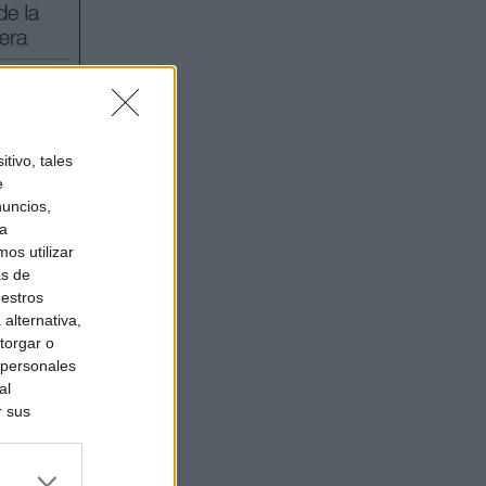
tivo, tales
e
nuncios,
ra
os utilizar
as de
uestros
alternativa,
torgar o
 personales
al
r sus
do nuestra