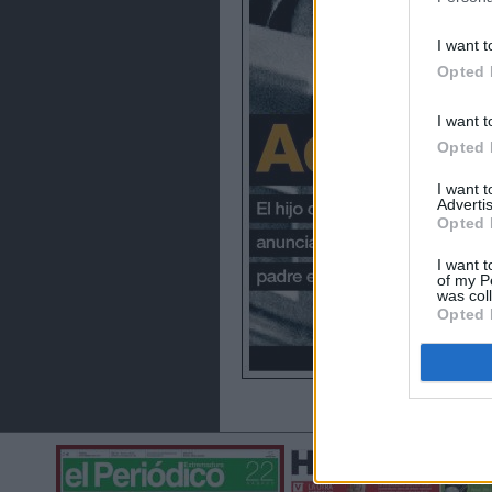
I want t
Opted 
I want t
Opted 
I want 
Advertis
Opted 
I want t
of my P
was col
Opted 