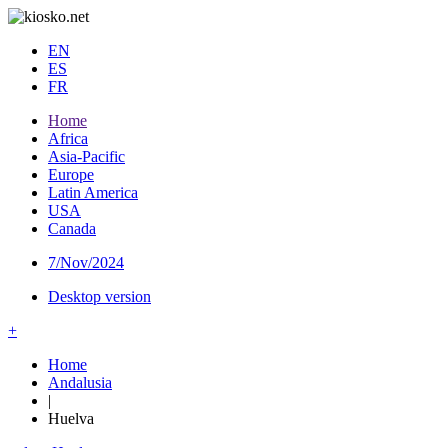
EN
ES
FR
Home
Africa
Asia-Pacific
Europe
Latin America
USA
Canada
7/Nov/2024
Desktop version
+
Home
Andalusia
|
Huelva