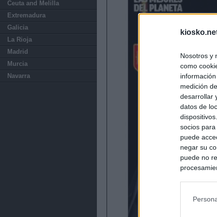
Ceuta and Melilla
Extremadura
Galicia
kiosko.ne
La Rioja
Madrid
Nosotros y 
Murcia
como cookie
información
Navarra
medición de
desarrollar
datos de loc
dispositivo
socios para
puede acced
negar su co
puede no re
procesamien
preferencia
política de 
Persona