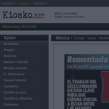
[ español ]
[ english ]
[ français ]
Marca everyday
Today's press covers
Wednesday, 8/Jul/2026
Spain
Marca
Europe
Spain
Madrid
Andalusia
Aragon
Asturias
Balearic Islands
Basque country
C. Valenciana
Canary Islands
Cantabria
Castilla y Leon
Castilla-La Mancha
Catalonia