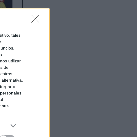
tivo, tales
e
nuncios,
ra
os utilizar
as de
uestros
alternativa,
torgar o
 personales
al
r sus
do nuestra