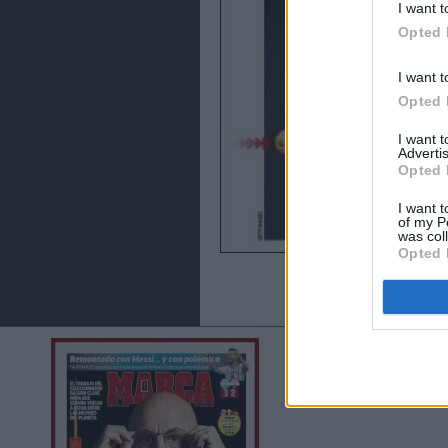
I want t
Opted 
I want t
Opted 
I want 
Advertis
Opted 
I want t
of my P
was col
Opted 