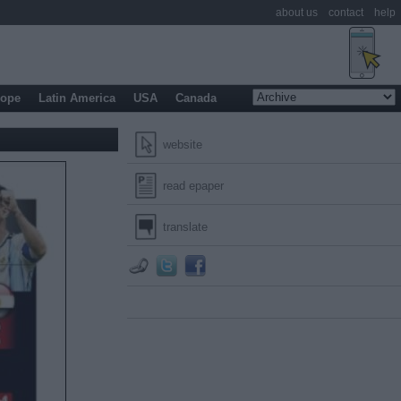
about us
contact
help
rope
Latin America
USA
Canada
website
read epaper
translate