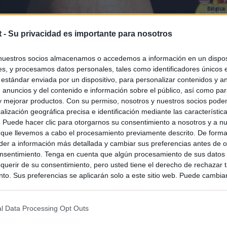
t -
Su privacidad es importante para nosotros
nuestros socios almacenamos o accedemos a información en un disposi
s, y procesamos datos personales, tales como identificadores únicos 
 estándar enviada por un dispositivo, para personalizar contenidos y a
 anuncios y del contenido e información sobre el público, así como pa
 y mejorar productos. Con su permiso, nosotros y nuestros socios podem
alización geográfica precisa e identificación mediante las característic
s. Puede hacer clic para otorgarnos su consentimiento a nosotros y a n
 que llevemos a cabo el procesamiento previamente descrito. De forma 
er a información más detallada y cambiar sus preferencias antes de o
nsentimiento. Tenga en cuenta que algún procesamiento de sus datos
querir de su consentimiento, pero usted tiene el derecho de rechazar t
to. Sus preferencias se aplicarán solo a este sitio web. Puede cambia
s en cualquier momento entrando de nuevo en este sitio web o visitan
privacidad.
l Data Processing Opt Outs