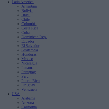
Latin America
Argentina
Bolivia
Brasil
Chile
Colombia
Costa Rica
Cuba
Dominican Rep.
Ecuador
El Salvador
Guatemala
Honduras
Mexico
Nicaragua
Panama
Paraguay
Peru
Puerto Rico
Uruguay
Venezuela
USA
Alabama
Arizona
California