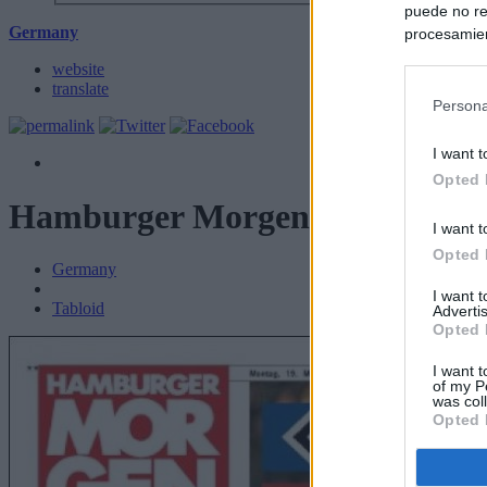
puede no re
Germany
procesamien
preferencia
website
política de 
translate
Persona
I want t
Opted 
Hamburger Morgenpost
I want t
Opted 
Germany
I want 
Tabloid
Advertis
Opted 
I want t
of my P
was col
Opted 