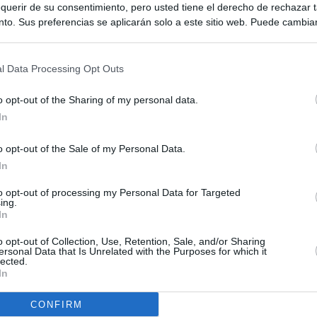
querir de su consentimiento, pero usted tiene el derecho de rechazar t
to. Sus preferencias se aplicarán solo a este sitio web. Puede cambia
s en cualquier momento entrando de nuevo en este sitio web o visitan
privacidad.
l Data Processing Opt Outs
o opt-out of the Sharing of my personal data.
In
o opt-out of the Sale of my Personal Data.
In
to opt-out of processing my Personal Data for Targeted
ing.
In
o opt-out of Collection, Use, Retention, Sale, and/or Sharing
ersonal Data that Is Unrelated with the Purposes for which it
lected.
In
CONFIRM