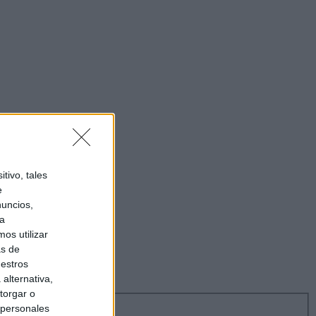
tivo, tales
e
nuncios,
ra
os utilizar
as de
uestros
alternativa,
torgar o
 personales