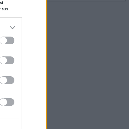
al
r sus
do nuestra