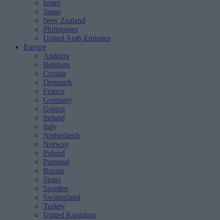
Israel
Japan
New Zealand
Philippines
United Arab Emirates
Europe
Andorra
Belgium
Croatia
Denmark
France
Germany
Greece
Ireland
Italy
Netherlands
Norway
Poland
Portugal
Russia
Spain
Sweden
Switzerland
Turkey
United Kingdom