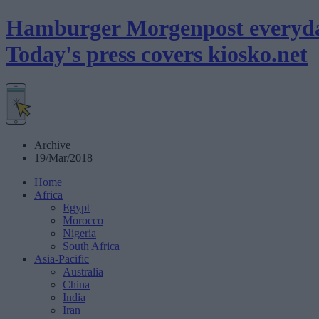
Hamburger Morgenpost everyd
Today's press covers
kiosko
.net
Archive
19/Mar/2018
Home
Africa
Egypt
Morocco
Nigeria
South Africa
Asia-Pacific
Australia
China
India
Iran