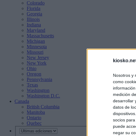
Colorado
Florida
Georgia
Illinois
Indiana
Maryland
Massachusetts
Michigan
Minnesota
Missouri
New Jersey
kiosko.ne
New York
Ohio
Oregon
Nosotros y 
Pennsylvania
como cookie
Texas
información
Washington
medición de
Washington D.C.
desarrollar
Canada
British Columbia
datos de loc
Manitoba
dispositivo
Ontario
socios para
Quebec
puede acced
negar su co