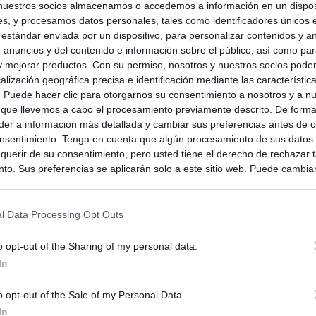
nuestros socios almacenamos o accedemos a información en un disposi
s, y procesamos datos personales, tales como identificadores únicos 
 estándar enviada por un dispositivo, para personalizar contenidos y a
 anuncios y del contenido e información sobre el público, así como pa
 y mejorar productos. Con su permiso, nosotros y nuestros socios podem
alización geográfica precisa e identificación mediante las característic
s. Puede hacer clic para otorgarnos su consentimiento a nosotros y a n
 que llevemos a cabo el procesamiento previamente descrito. De forma 
er a información más detallada y cambiar sus preferencias antes de o
nsentimiento. Tenga en cuenta que algún procesamiento de sus datos
querir de su consentimiento, pero usted tiene el derecho de rechazar t
to. Sus preferencias se aplicarán solo a este sitio web. Puede cambia
s en cualquier momento entrando de nuevo en este sitio web o visitan
privacidad.
l Data Processing Opt Outs
o opt-out of the Sharing of my personal data.
In
o opt-out of the Sale of my Personal Data.
In