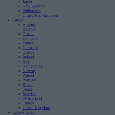
Japan
New Zealand
Philippines
United Arab Emirates
Europe
Andorra
Belgium
Croatia
Denmark
France
Germany
Greece
Ireland
Italy
Netherlands
Norway
Poland
Portugal
Russia
Spain
Sweden
Switzerland
Turkey
United Kingdom
Latin America