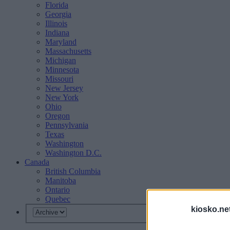
Florida
Georgia
Illinois
Indiana
Maryland
Massachusetts
Michigan
Minnesota
Missouri
New Jersey
New York
Ohio
Oregon
Pennsylvania
Texas
Washington
Washington D.C.
Canada
British Columbia
Manitoba
Ontario
Quebec
kiosko.ne