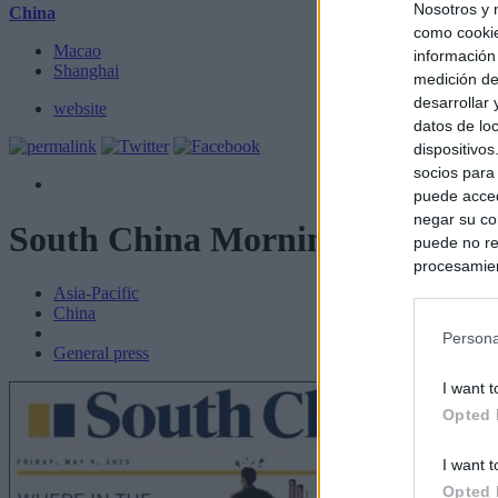
Nosotros y 
China
como cookie
Macao
información
Shanghai
medición de
desarrollar
website
datos de loc
dispositivo
socios para
puede acced
negar su co
South China Morning Post
puede no re
procesamien
preferencia
Asia-Pacific
política de 
China
Persona
General press
I want t
Opted 
I want t
Opted 