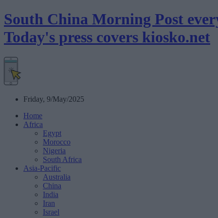
South China Morning Post eve
Today's press covers
kiosko
.net
Friday, 9/May/2025
Home
Africa
Egypt
Morocco
Nigeria
South Africa
Asia-Pacific
Australia
China
India
Iran
Israel