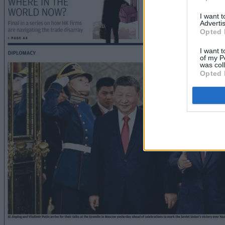
I want 
Advertis
Opted 
I want t
of my P
was col
Opted 