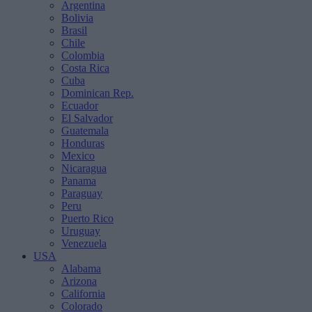
Argentina
Bolivia
Brasil
Chile
Colombia
Costa Rica
Cuba
Dominican Rep.
Ecuador
El Salvador
Guatemala
Honduras
Mexico
Nicaragua
Panama
Paraguay
Peru
Puerto Rico
Uruguay
Venezuela
USA
Alabama
Arizona
California
Colorado