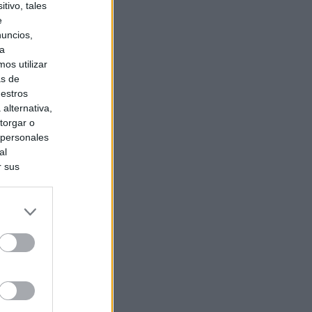
tivo, tales
e
nuncios,
ra
os utilizar
as de
uestros
alternativa,
torgar o
 personales
al
r sus
do nuestra