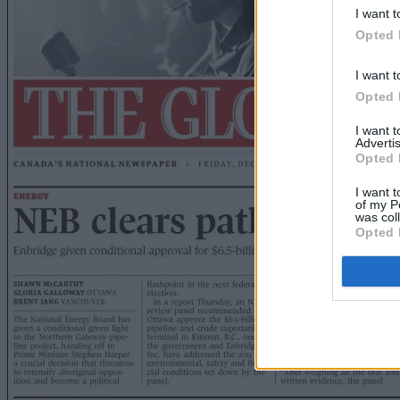
I want t
Opted 
I want t
Opted 
I want 
Advertis
Opted 
I want t
of my P
was col
Opted 