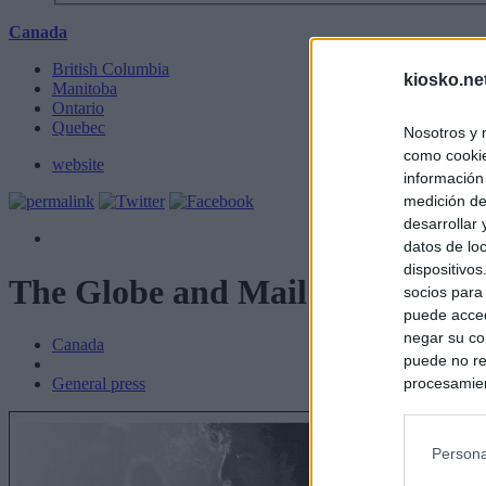
Canada
British Columbia
kiosko.ne
Manitoba
Ontario
Quebec
Nosotros y 
como cookie
website
información
medición de
desarrollar
datos de loc
dispositivo
The Globe and Mail
socios para
puede acced
negar su co
Canada
puede no re
procesamien
General press
preferencia
política de 
Persona