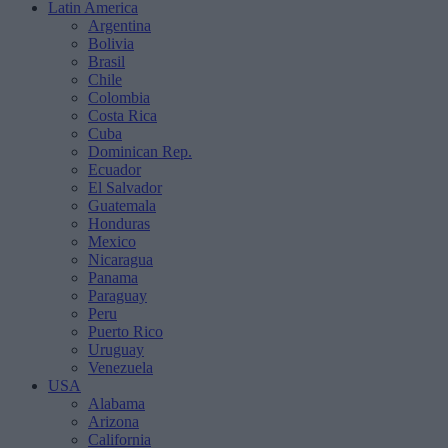
Latin America
Argentina
Bolivia
Brasil
Chile
Colombia
Costa Rica
Cuba
Dominican Rep.
Ecuador
El Salvador
Guatemala
Honduras
Mexico
Nicaragua
Panama
Paraguay
Peru
Puerto Rico
Uruguay
Venezuela
USA
Alabama
Arizona
California