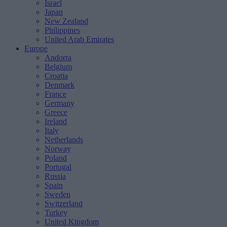
Israel
Japan
New Zealand
Philippines
United Arab Emirates
Europe
Andorra
Belgium
Croatia
Denmark
France
Germany
Greece
Ireland
Italy
Netherlands
Norway
Poland
Portugal
Russia
Spain
Sweden
Switzerland
Turkey
United Kingdom