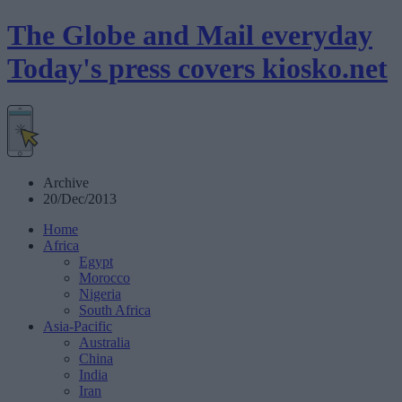
The Globe and Mail everyday
Today's press covers
kiosko
.net
Archive
20/Dec/2013
Home
Africa
Egypt
Morocco
Nigeria
South Africa
Asia-Pacific
Australia
China
India
Iran