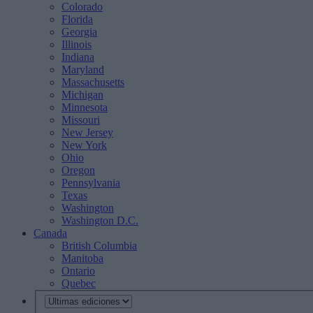
Colorado
Florida
Georgia
Illinois
Indiana
Maryland
Massachusetts
Michigan
Minnesota
Missouri
New Jersey
New York
Ohio
Oregon
Pennsylvania
Texas
Washington
Washington D.C.
Canada
British Columbia
Manitoba
Ontario
Quebec