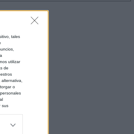
tivo, tales
e
nuncios,
ra
os utilizar
as de
uestros
alternativa,
torgar o
 personales
al
r sus
do nuestra