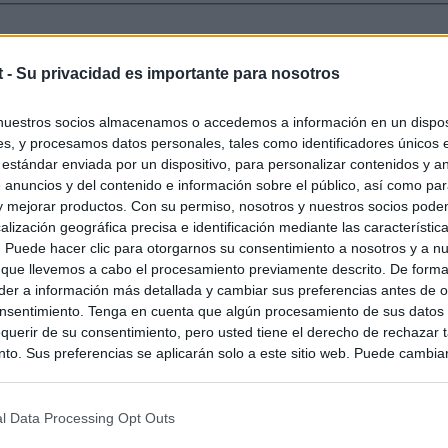
t -
Su privacidad es importante para nosotros
nuestros socios almacenamos o accedemos a información en un disposi
s, y procesamos datos personales, tales como identificadores únicos 
 estándar enviada por un dispositivo, para personalizar contenidos y a
 anuncios y del contenido e información sobre el público, así como pa
 y mejorar productos. Con su permiso, nosotros y nuestros socios podem
alización geográfica precisa e identificación mediante las característic
s. Puede hacer clic para otorgarnos su consentimiento a nosotros y a n
 que llevemos a cabo el procesamiento previamente descrito. De forma 
er a información más detallada y cambiar sus preferencias antes de o
nsentimiento. Tenga en cuenta que algún procesamiento de sus datos
querir de su consentimiento, pero usted tiene el derecho de rechazar t
to. Sus preferencias se aplicarán solo a este sitio web. Puede cambia
s en cualquier momento entrando de nuevo en este sitio web o visitan
privacidad.
l Data Processing Opt Outs