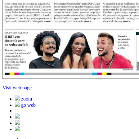
Visit web page
zoom
go web