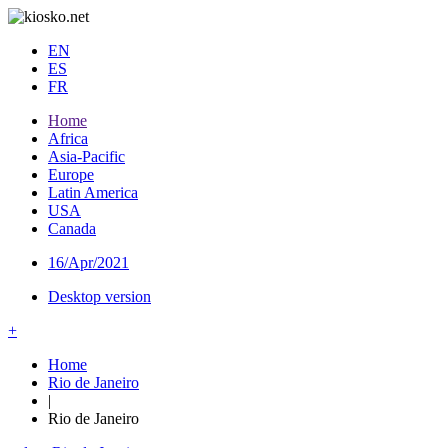
EN
ES
FR
Home
Africa
Asia-Pacific
Europe
Latin America
USA
Canada
16/Apr/2021
Desktop version
+
Home
Rio de Janeiro
|
Rio de Janeiro